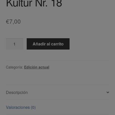
Kultur Nr. 18
€
7,00
Revista
Añadir al carrito
CulturaLatina
&
Österreichische
Kultur
Categoría:
Edición actual
Nr.
18
cantidad
Descripción
Valoraciones (0)