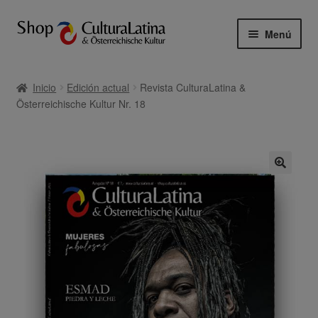
Ir
Ir
Menú
a
al
la
contenido
Inicio
navegación
Inicio
Edición actual
Revista CulturaLatina &
Österreichische Kultur Nr. 18
Aviso Legal
Carrito
Finalizar compra
Mi cuenta
Política de privacidad revista „CulturaLatina &
Österreichische Kultur“
Tienda