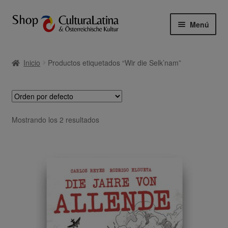
Ir
Ir
Menú
a
al
la
contenido
Inicio
navegación
Inicio
Productos etiquetados “Wir die Selk’nam”
Aviso Legal
Carrito
Mostrando los 2 resultados
Finalizar compra
Mi cuenta
Política de privacidad revista „CulturaLatina &
Österreichische Kultur“
Tienda