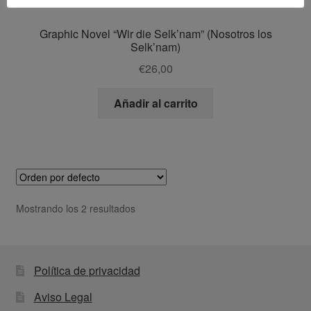
Graphic Novel “Wir die Selk’nam” (Nosotros los
Selk’nam)
€
26,00
Añadir al carrito
Mostrando los 2 resultados
Política de privacidad
Aviso Legal